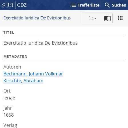
list
search
GDZ
Trefferliste
Suchen
1 : -
Exercitatio Iuridica De Evictionibus
S
I
TITEL
c
n
a
Exercitatio Iuridica De Evictionibus
f
n
o
METADATEN
Autoren
Bechmann, Johann Volkmar
Kirschte, Abraham
Ort
Ienae
Jahr
1658
Verlag