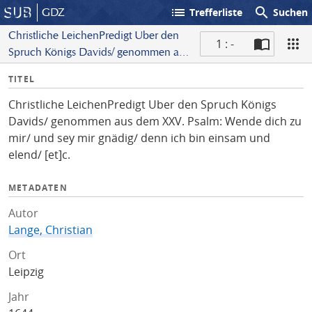
list
search
GDZ
Trefferliste
Suchen
Christliche LeichenPredigt Uber den
1 : -
Spruch Königs Davids/ genommen aus
S
dem XXV. Psalm: Wende dich zu mir/
I
TITEL
c
und sey mir gnädig/ denn ich bin
n
a
einsam und elend/ [et]c.
Christliche LeichenPredigt Uber den Spruch Königs
f
n
Davids/ genommen aus dem XXV. Psalm: Wende dich zu
o
mir/ und sey mir gnädig/ denn ich bin einsam und
elend/ [et]c.
METADATEN
Autor
Lange, Christian
Ort
Leipzig
Jahr