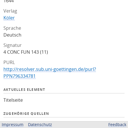
1644
Verlag
Köler
Sprache
Deutsch
Signatur
4 CONC FUN 143 (11)
PURL
http://resolver.sub.uni-goettingen.de/purl?
PPN796334781
AKTUELLES ELEMENT
Titelseite
ZUGEHÖRIGE QUELLEN
OPAC
Impressum
Datenschutz
Feedback