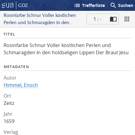
list
search
GDZ
Trefferliste
Suchen
Rosinfarbe Schnur Voller köstlichen
1 : -
Perlen und Schmaragden In den
S
holdseligen Lippen Der Braut Jesu
I
TITEL
c
n
a
Rosinfarbe Schnur Voller köstlichen Perlen und
f
n
Schmaragden In den holdseligen Lippen Der Braut Jesu
o
METADATEN
Autor
Himmel, Enoch
Ort
Zeitz
Jahr
1659
Verlag