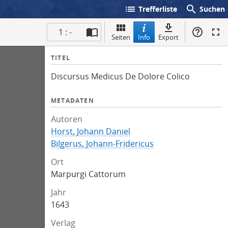
list
search
Trefferliste
Suchen
1 : -
Seiten
Info
Export
I
TITEL
n
Discursus Medicus De Dolore Colico
f
o
METADATEN
Autoren
Horst, Johann Daniel
Bilgerus, Johann-Fridericus
Ort
Marpurgi Cattorum
Jahr
1643
Verlag