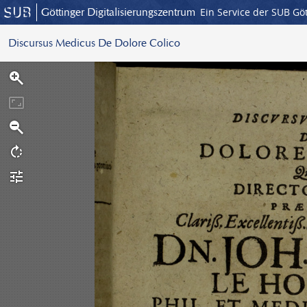
Göttinger Digitalisierungszentrum
Ein Service der SUB Gö
Discursus Medicus De Dolore Colico
S
c
a
n