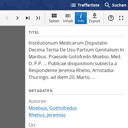
list
search
Trefferliste
Suchen
Seiten
Inhalt
Info
Export
I
TITEL
n
Institutionum Medicarum Disputatio
f
Decima Tertia De Usu Partium Genitalium In
o
Maribus. Praeside Gotofredo Moebio, Med.
D. P.P. ... Publicae disquisitioni subiecta a
Respondente Jeremia Rhetio, Arnstadia-
Thuringo. ad diem 20. Martii, ...
METADATEN
Autoren
Moebius, Gothofredus
Rhetius, Jeremias
Ort