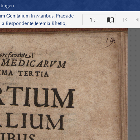
ttingen
um Genitalium In Maribus. Praeside
1 : -
ta a Respondente Jeremia Rhetio,