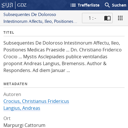
list
search
GDZ
Trefferliste
Suchen
Subsequentes De Doloroso
1 : -
Intestinorum Affectu, Ileo, Positiones
S
Medicas Praeside ... Dn. Christiano
I
TITEL
c
Friderico Crocio ... Mystis Asclepiadeis
n
a
publice ventilandas proponit Andreas
Subsequentes De Doloroso Intestinorum Affectu, Ileo,
f
n
Langius, Bremensis. Author &
Positiones Medicas Praeside ... Dn. Christiano Friderico
o
Respondens. Ad diem Januar ...
Crocio ... Mystis Asclepiadeis publice ventilandas
proponit Andreas Langius, Bremensis. Author &
Respondens. Ad diem Januar ...
METADATEN
Autoren
Crocius, Christianus Fridericus
Langius, Andreas
Ort
Marpurgi Cattorum