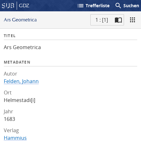
list
search
GDZ
Trefferliste
Suchen
1 : [1]
Ars Geometrica
S
I
TITEL
c
n
a
Ars Geometrica
f
n
o
METADATEN
Autor
Felden, Johann
Ort
Helmestadi[i]
Jahr
1683
Verlag
Hammius