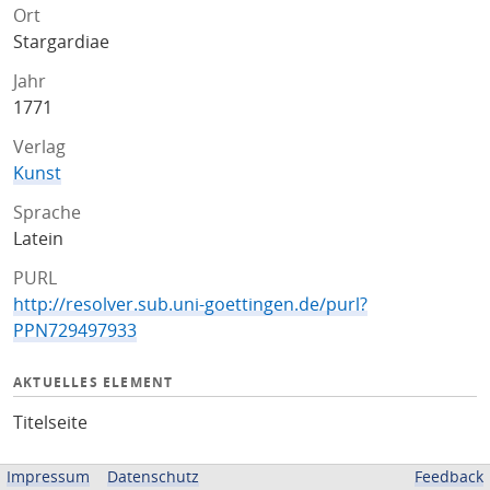
Ort
Stargardiae
Jahr
1771
Verlag
Kunst
Sprache
Latein
PURL
http://resolver.sub.uni-goettingen.de/purl?
PPN729497933
AKTUELLES ELEMENT
Titelseite
ZUGEHÖRIGE QUELLEN
Impressum
Datenschutz
Feedback