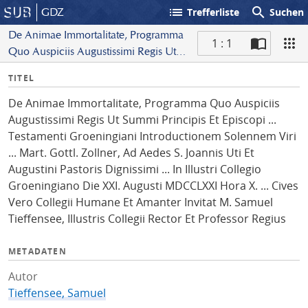
list
search
GDZ
Trefferliste
Suchen
De Animae Immortalitate, Programma
1 : 1
Quo Auspiciis Augustissimi Regis Ut
S
Summi Principis Et Episcopi ...
I
TITEL
c
Testamenti Groeningiani
n
a
Introductionem Solennem Viri ... Mart.
De Animae Immortalitate, Programma Quo Auspiciis
f
n
Gottl. Zollner, Ad Aedes S. Joannis Uti
Augustissimi Regis Ut Summi Principis Et Episcopi ...
o
Et Augustini Pastoris Dignissimi ... In
Testamenti Groeningiani Introductionem Solennem Viri
Illustri Collegio Groeningiano Die XXI.
... Mart. Gottl. Zollner, Ad Aedes S. Joannis Uti Et
Augusti MDCCLXXI Hora X. ... Cives
Augustini Pastoris Dignissimi ... In Illustri Collegio
Vero Collegii Humane Et Amanter
Groeningiano Die XXI. Augusti MDCCLXXI Hora X. ... Cives
Invitat M. Samuel Tieffensee, Illustris
Vero Collegii Humane Et Amanter Invitat M. Samuel
Collegii Rector Et Professor Regius
Tieffensee, Illustris Collegii Rector Et Professor Regius
METADATEN
Autor
Tieffensee, Samuel