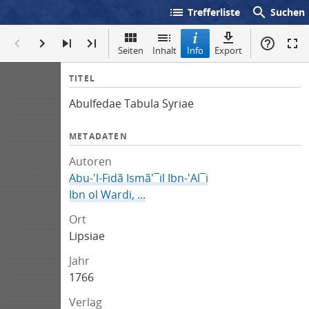
list
search
Trefferliste
Suchen
Seiten
Inhalt
Info
Export
I
TITEL
n
Abulfedae Tabula Syriae
f
o
METADATEN
Autoren
Abu-'l-Fidã Ismã'¯il Ibn-'Al¯i
Ibn ol Wardi, ...
Ort
Lipsiae
Jahr
1766
Verlag