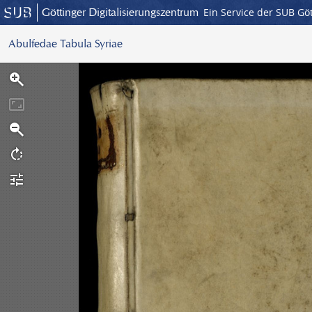
Göttinger Digitalisierungszentrum
Ein Service der SUB Gö
Abulfedae Tabula Syriae
S
c
a
n