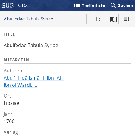
list
search
GDZ
Trefferliste
Suchen
1 :
Abulfedae Tabula Syriae
S
I
TITEL
c
n
a
Abulfedae Tabula Syriae
f
n
o
METADATEN
Autoren
Abu-'l-Fidã Ismã'¯il Ibn-'Al¯i
Ibn ol Wardi, ...
Ort
Lipsiae
Jahr
1766
Verlag