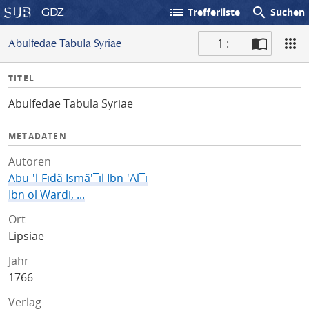
list
search
GDZ
Trefferliste
Suchen
1 :
Abulfedae Tabula Syriae
S
I
TITEL
c
n
a
Abulfedae Tabula Syriae
f
n
o
METADATEN
Autoren
Abu-'l-Fidã Ismã'¯il Ibn-'Al¯i
Ibn ol Wardi, ...
Ort
Lipsiae
Jahr
1766
Verlag