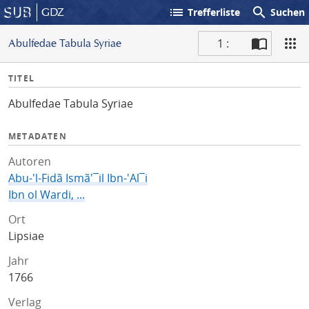
list
search
GDZ
Trefferliste
Suchen
1 :
Abulfedae Tabula Syriae
S
I
TITEL
c
n
a
Abulfedae Tabula Syriae
f
n
o
METADATEN
Autoren
Abu-'l-Fidã Ismã'¯il Ibn-'Al¯i
Ibn ol Wardi, ...
Ort
Lipsiae
Jahr
1766
Verlag