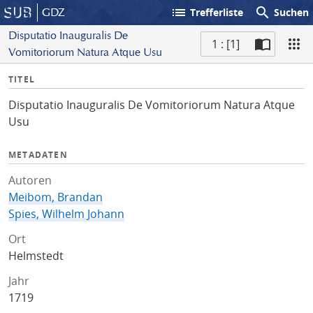
list
search
GDZ
Trefferliste
Suchen
Disputatio Inauguralis De
1 : [1]
Vomitoriorum Natura Atque Usu
S
I
TITEL
c
n
a
Disputatio Inauguralis De Vomitoriorum Natura Atque
f
n
Usu
o
METADATEN
Autoren
Meibom, Brandan
Spies, Wilhelm Johann
Ort
Helmstedt
Jahr
1719