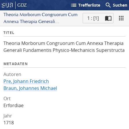
list
search
GDZ
Trefferliste
Suchen
Theoria Morborum Congruorum Cum
1 : [1]
Annexa Therapia Generali
S
Fundamentis Physico-Mechanicis
I
TITEL
c
Superstructa
n
a
Theoria Morborum Congruorum Cum Annexa Therapia
f
n
Generali Fundamentis Physico-Mechanicis Superstructa
o
METADATEN
Autoren
Pre, Johann Friedrich
Braun, Johannes Michael
Ort
Erfordiae
Jahr
1718