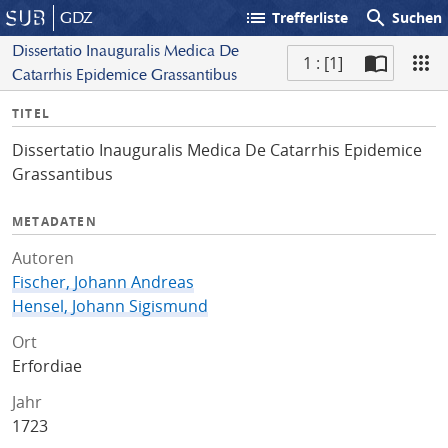
list
search
GDZ
Trefferliste
Suchen
Dissertatio Inauguralis Medica De
1 : [1]
Catarrhis Epidemice Grassantibus
S
I
TITEL
c
n
a
Dissertatio Inauguralis Medica De Catarrhis Epidemice
f
n
Grassantibus
o
METADATEN
Autoren
Fischer, Johann Andreas
Hensel, Johann Sigismund
Ort
Erfordiae
Jahr
1723