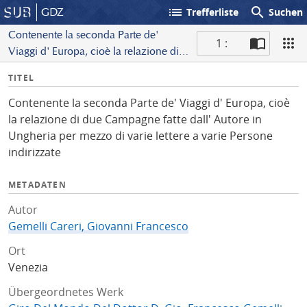
list
search
GDZ
Trefferliste
Suchen
Contenente la seconda Parte de'
1 :
Viaggi d' Europa, cioè la relazione di
S
due Campagne fatte dall' Autore in
I
TITEL
c
Ungheria per mezzo di varie lettere a
n
a
varie Persone indirizzate
Contenente la seconda Parte de' Viaggi d' Europa, cioè
f
n
la relazione di due Campagne fatte dall' Autore in
o
Ungheria per mezzo di varie lettere a varie Persone
indirizzate
METADATEN
Autor
Gemelli Careri, Giovanni Francesco
Ort
Venezia
Übergeordnetes Werk