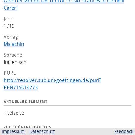
Giro Del Mondo Del Dottor D. Gio. Francesco Gemelli
Careri
Jahr
1719
Verlag
Malachin
Sprache
Italienisch
PURL
http://resolver.sub.uni-goettingen.de/purl?
PPN715014773
AKTUELLES ELEMENT
Titelseite
ZUGEHÖRIGE QUELLEN
Impressum
Datenschutz
Feedback