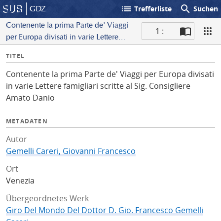
list
search
GDZ
Trefferliste
Suchen
Contenente la prima Parte de' Viaggi
1 :
per Europa divisati in varie Lettere
S
famigliari scritte al Sig. Consigliere
I
TITEL
c
Amato Danio
n
a
Contenente la prima Parte de' Viaggi per Europa divisati
f
n
in varie Lettere famigliari scritte al Sig. Consigliere
o
Amato Danio
METADATEN
Autor
Gemelli Careri, Giovanni Francesco
Ort
Venezia
Übergeordnetes Werk
Giro Del Mondo Del Dottor D. Gio. Francesco Gemelli