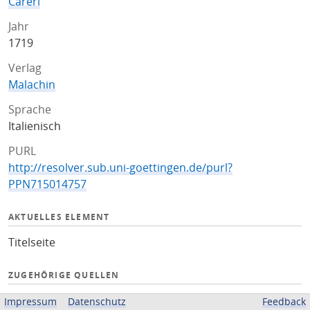
Careri
Jahr
1719
Verlag
Malachin
Sprache
Italienisch
PURL
http://resolver.sub.uni-goettingen.de/purl?
PPN715014757
AKTUELLES ELEMENT
Titelseite
ZUGEHÖRIGE QUELLEN
OPAC
Impressum
Datenschutz
Feedback