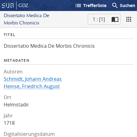
list
search
GDZ
Trefferliste
Suchen
Dissertatio Medica De
1 : [1]
Morbis Chronicis
S
I
TITEL
c
n
a
Dissertatio Medica De Morbis Chronicis
f
n
o
METADATEN
Autoren
Schmidt, Johann Andreas
Heinse, Friedrich August
Ort
Helmstadii
Jahr
1718
Digitalisierungsdatum