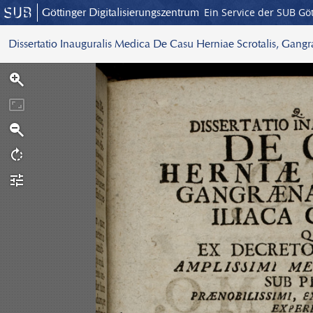
Göttinger Digitalisierungszentrum
Ein Service der SUB Gö
Dissertatio Inauguralis Medica De Casu Herniae Scrotalis, Gangr
S
c
a
n