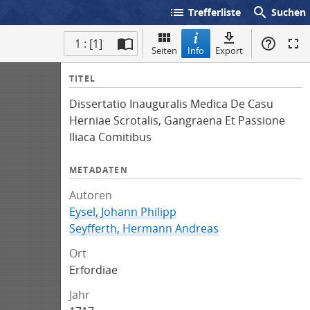
list
search
Trefferliste
Suchen
1 : [1]
Seiten
Info
Export
I
TITEL
n
Dissertatio Inauguralis Medica De Casu
f
Herniae Scrotalis, Gangraena Et Passione
o
Iliaca Comitibus
METADATEN
Autoren
Eysel, Johann Philipp
Seyfferth, Hermann Andreas
Ort
Erfordiae
Jahr