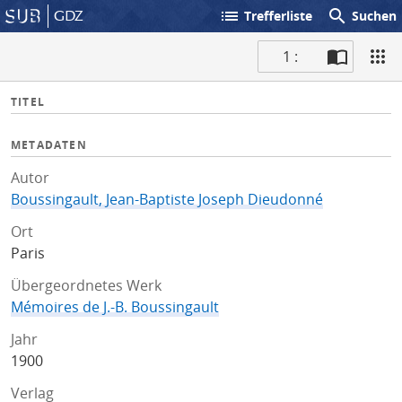
list
search
GDZ
Trefferliste
Suchen
1 :
S
I
TITEL
c
n
a
f
METADATEN
n
o
Autor
Boussingault, Jean-Baptiste Joseph Dieudonné
Ort
Paris
Übergeordnetes Werk
Mémoires de J.-B. Boussingault
Jahr
1900
Verlag