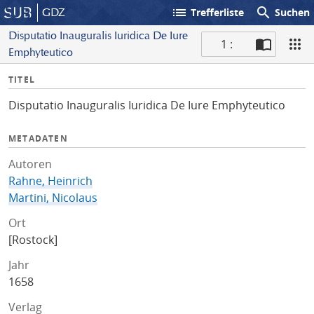
list
search
GDZ
Trefferliste
Suchen
Disputatio Inauguralis Iuridica De Iure
1 :
Emphyteutico
S
I
TITEL
c
n
a
Disputatio Inauguralis Iuridica De Iure Emphyteutico
f
n
o
METADATEN
Autoren
Rahne, Heinrich
Martini, Nicolaus
Ort
[Rostock]
Jahr
1658
Verlag