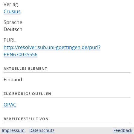
Verlag
Crusius
Sprache
Deutsch
PURL
http://resolver.sub.uni-goettingen.de/purl?
PPN670035556
AKTUELLES ELEMENT
Einband
ZUGEHÖRIGE QUELLEN
OPAC
BEREITGESTELLT VON
Niedersächsische Staats- und Universitätsbibliothek
Impressum
Datenschutz
Feedback