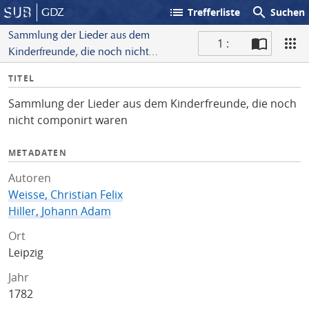
list
search
GDZ
Trefferliste
Suchen
Sammlung der Lieder aus dem
1 :
Kinderfreunde, die noch nicht
S
componirt waren
I
TITEL
c
n
a
Sammlung der Lieder aus dem Kinderfreunde, die noch
f
n
nicht componirt waren
o
METADATEN
Autoren
Weisse, Christian Felix
Hiller, Johann Adam
Ort
Leipzig
Jahr
1782