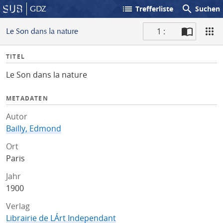
list
search
GDZ
Trefferliste
Suchen
1 :
Le Son dans la nature
S
I
TITEL
c
n
a
Le Son dans la nature
f
n
o
METADATEN
Autor
Bailly, Edmond
Ort
Paris
Jahr
1900
Verlag
Librairie de LÁrt Independant