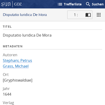
list
search
GDZ
Trefferliste
Suchen
1 :
Disputatio Iuridica De Mora
S
I
TITEL
c
n
a
Disputatio Iuridica De Mora
f
n
o
METADATEN
Autoren
Stephani, Petrus
Grass, Michael
Ort
[Gryphiswaldiae]
Jahr
1644
Verlag