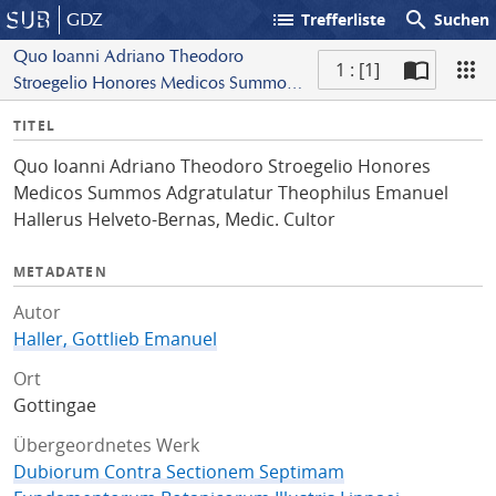
list
search
GDZ
Trefferliste
Suchen
Quo Ioanni Adriano Theodoro
1 : [1]
Stroegelio Honores Medicos Summos
S
Adgratulatur Theophilus Emanuel
I
TITEL
c
Hallerus Helveto-Bernas,
n
a
Medic. Cultor
Quo Ioanni Adriano Theodoro Stroegelio Honores
f
n
Medicos Summos Adgratulatur Theophilus Emanuel
o
Hallerus Helveto-Bernas, Medic. Cultor
METADATEN
Autor
Haller, Gottlieb Emanuel
Ort
Gottingae
Übergeordnetes Werk
Dubiorum Contra Sectionem Septimam