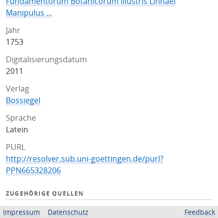
Fundamentorum Botanicorum Illustris Linnaei
Manipulus ...
Jahr
1753
Digitalisierungsdatum
2011
Verlag
Bossiegel
Sprache
Latein
PURL
http://resolver.sub.uni-goettingen.de/purl?
PPN665328206
ZUGEHÖRIGE QUELLEN
OPAC
Impressum
Datenschutz
Feedback