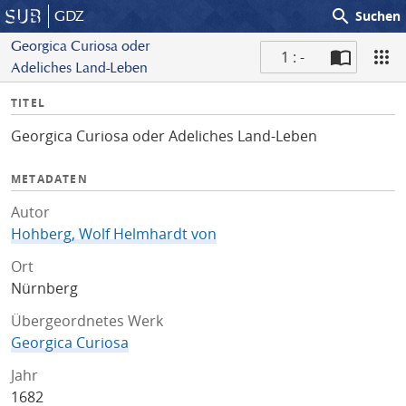
search
GDZ
Suchen
Georgica Curiosa oder
1 : -
Adeliches Land-Leben
S
I
TITEL
c
n
a
Georgica Curiosa oder Adeliches Land-Leben
f
n
o
METADATEN
Autor
Hohberg, Wolf Helmhardt von
Ort
Nürnberg
Übergeordnetes Werk
Georgica Curiosa
Jahr
1682