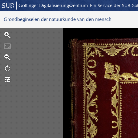
Göttinger Digitalisierungszentrum
Ein Service der SUB Gö
Grondbeginselen der natuurkunde van den mensch
S
c
a
n