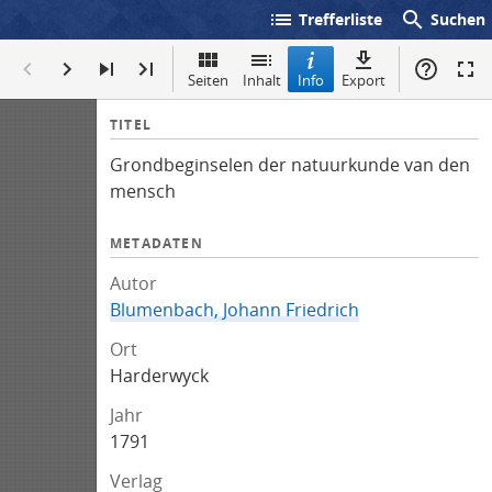
list
search
Trefferliste
Suchen
Seiten
Inhalt
Info
Export
I
TITEL
n
Grondbeginselen der natuurkunde van den
f
mensch
o
METADATEN
Autor
Blumenbach, Johann Friedrich
Ort
Harderwyck
Jahr
1791
Verlag