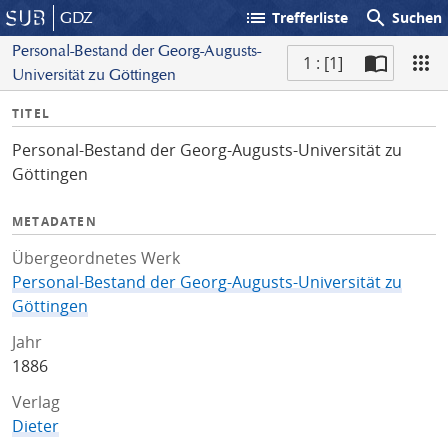
list
search
GDZ
Trefferliste
Suchen
Personal-Bestand der Georg-Augusts-
1 : [1]
Universität zu Göttingen
S
I
TITEL
c
n
a
Personal-Bestand der Georg-Augusts-Universität zu
f
n
Göttingen
o
METADATEN
Übergeordnetes Werk
Personal-Bestand der Georg-Augusts-Universität zu
Göttingen
Jahr
1886
Verlag
Dieter