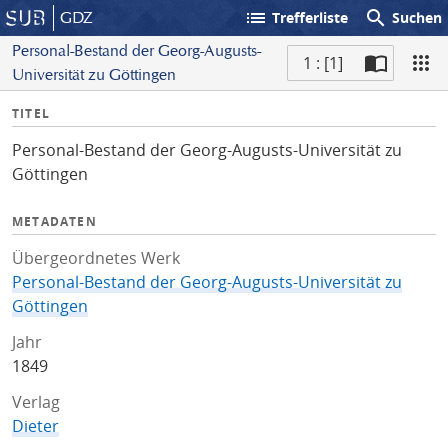
list
search
GDZ
Trefferliste
Suchen
Personal-Bestand der Georg-Augusts-
1 : [1]
Universität zu Göttingen
S
I
TITEL
c
n
a
Personal-Bestand der Georg-Augusts-Universität zu
f
n
Göttingen
o
METADATEN
Übergeordnetes Werk
Personal-Bestand der Georg-Augusts-Universität zu
Göttingen
Jahr
1849
Verlag
Dieter