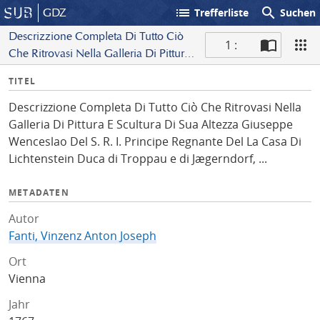
list
search
GDZ
Trefferliste
Suchen
Descrizzione Completa Di Tutto Ciò
1 :
Che Ritrovasi Nella Galleria Di Pittura
S
E Scultura Di Sua Altezza Giuseppe
I
TITEL
c
Wenceslao Del S. R. I. Principe
n
a
Regnante Del La Casa Di Lichtenstein
Descrizzione Completa Di Tutto Ciò Che Ritrovasi Nella
f
n
Duca di Troppau e di Jægerndorf, ...
Galleria Di Pittura E Scultura Di Sua Altezza Giuseppe
o
Wenceslao Del S. R. I. Principe Regnante Del La Casa Di
Lichtenstein Duca di Troppau e di Jægerndorf, ...
METADATEN
Autor
Fanti, Vinzenz Anton Joseph
Ort
Vienna
Jahr