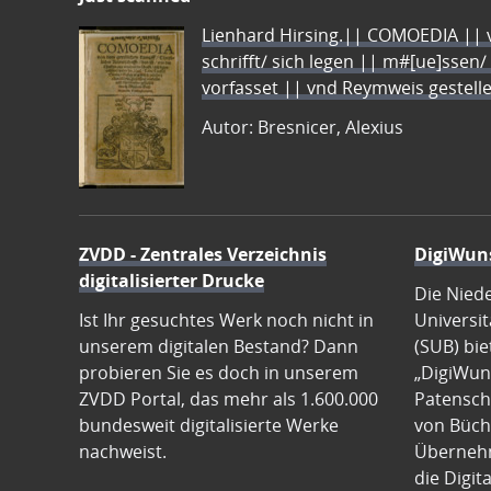
Lienhard Hirsing.|| COMOEDIA || vo
schrifft/ sich legen || m#[ue]ssen/
vorfasset || vnd Reymweis gestel
Autor: Bresnicer, Alexius
ZVDD - Zentrales Verzeichnis
DigiWun
digitalisierter Drucke
Die Nied
Ist Ihr gesuchtes Werk noch nicht in
Universit
unserem digitalen Bestand? Dann
(SUB) bie
probieren Sie es doch in unserem
„DigiWun
ZVDD Portal, das mehr als 1.600.000
Patenscha
bundesweit digitalisierte Werke
von Büch
nachweist.
Übernehm
die Digit