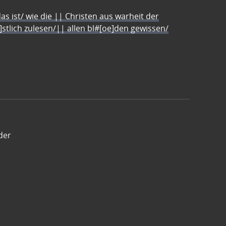
s ist/ wie die || Christen aus warheit der
e]stlich zulesen/|| allen bl#[oe]den gewissen/
der