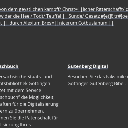
n dem geystlichen kampff/ Christ=||licher Ritterschafft/ da
 wider die Heel/ Todt/ Teuffel || Sünde/ Gesetz #[et]c̃ tr#[o
let || durch Alexium Bres=||nicerum Cotbusianum.||
schbuch
Gutenberg Digital
ersächsische Staats- und
Besuchen Sie das Faksimile 
ätsbibliothek Göttingen
Göttinger Gutenberg Bibel.
tet mit dem Service
schbuch” die Möglichkeit,
ften für die Digitalisierung
ern zu übernehmen.
en Sie die Patenschaft für
alisierung Ihres