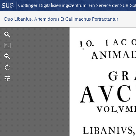
Göttinger Digitalisierungszentrum
Ein Service der SUB Gö
Quo Libanius, Artemidorus Et Callimachus Pertractantur
S
c
a
n