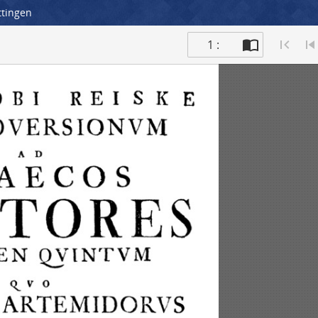
ttingen
1 :