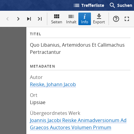
list
search
Trefferliste
Suchen
Seiten
Inhalt
Info
Export
I
TITEL
n
Quo Libanius, Artemidorus Et Callimachus
f
Pertractantur
o
METADATEN
Autor
Reiske, Johann Jacob
Ort
Lipsiae
Übergeordnetes Werk
Joannis Jacobi Reiske Animadversionum Ad
Graecos Auctores Volumen Primum