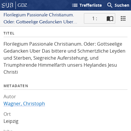
list
search
GDZ
Trefferliste
Suchen
Florilegium Passionale Christianum.
1 :
Oder: Gottseelige Gedancken Uber
S
Das bittere und Schmertzliche Leyden
I
TITEL
c
und Sterben, Siegreiche Auferstehung,
n
a
und Triumphirende Himmelfarth
Florilegium Passionale Christianum. Oder: Gottseelige
f
n
unsers Heylandes Jesu Christi
Gedancken Uber Das bittere und Schmertzliche Leyden
o
und Sterben, Siegreiche Auferstehung, und
Triumphirende Himmelfarth unsers Heylandes Jesu
Christi
METADATEN
Autor
Wagner, Christoph
Ort
Leipzig