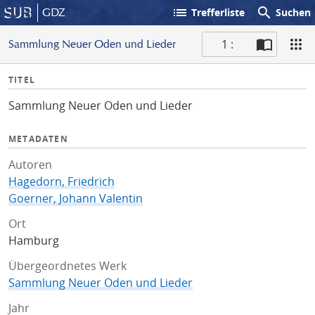
list
search
GDZ
Trefferliste
Suchen
1 :
Sammlung Neuer Oden und Lieder
S
I
TITEL
c
n
a
Sammlung Neuer Oden und Lieder
f
n
o
METADATEN
Autoren
Hagedorn, Friedrich
Goerner, Johann Valentin
Ort
Hamburg
Übergeordnetes Werk
Sammlung Neuer Oden und Lieder
Jahr