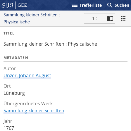
list
search
GDZ
Trefferliste
Suchen
Sammlung kleiner Schriften :
1 :
Physicalische
S
I
TITEL
c
n
a
Sammlung kleiner Schriften : Physicalische
f
n
o
METADATEN
Autor
Unzer, Johann August
Ort
Lüneburg
Übergeordnetes Werk
Sammlung kleiner Schriften
Jahr
1767