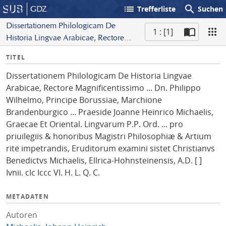
list
search
GDZ
Trefferliste
Suchen
Dissertationem Philologicam De
1 : [1]
Historia Lingvae Arabicae, Rectore
S
Magnificentissimo ... Dn. Philippo
I
TITEL
c
Wilhelmo, Principe Borussiae,
n
a
Marchione Brandenburgico ...
Dissertationem Philologicam De Historia Lingvae
f
n
Praeside Joanne Heinrico Michaelis,
Arabicae, Rectore Magnificentissimo ... Dn. Philippo
o
Graecae Et Oriental. Lingvarum P.P.
Wilhelmo, Principe Borussiae, Marchione
Ord. ... pro priuilegiis & honoribus
Brandenburgico ... Praeside Joanne Heinrico Michaelis,
Magistri Philosophiæ & Artium rite
Graecae Et Oriental. Lingvarum P.P. Ord. ... pro
impetrandis, Eruditorum examini sistet
priuilegiis & honoribus Magistri Philosophiæ & Artium
Christianvs Benedictvs Michaelis,
rite impetrandis, Eruditorum examini sistet Christianvs
Ellrica-Hohnsteinensis, A.D. [ ] Ivnii. cIc
Benedictvs Michaelis, Ellrica-Hohnsteinensis, A.D. [ ]
Iccc VI. H. L. Q. C.
Ivnii. cIc Iccc VI. H. L. Q. C.
METADATEN
Autoren