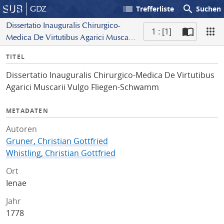
list
search
GDZ
Trefferliste
Suchen
Dissertatio Inauguralis Chirurgico-
1 : [1]
Medica De Virtutibus Agarici Muscarii
S
Vulgo Fliegen-Schwamm
I
TITEL
c
n
a
Dissertatio Inauguralis Chirurgico-Medica De Virtutibus
f
n
Agarici Muscarii Vulgo Fliegen-Schwamm
o
METADATEN
Autoren
Gruner, Christian Gottfried
Whistling, Christian Gottfried
Ort
Ienae
Jahr
1778