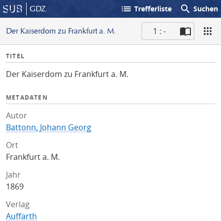
list
search
GDZ
Trefferliste
Suchen
1 : -
Der Kaiserdom zu Frankfurt a. M.
S
I
TITEL
c
n
a
Der Kaiserdom zu Frankfurt a. M.
f
n
o
METADATEN
Autor
Battonn, Johann Georg
Ort
Frankfurt a. M.
Jahr
1869
Verlag
Auffarth