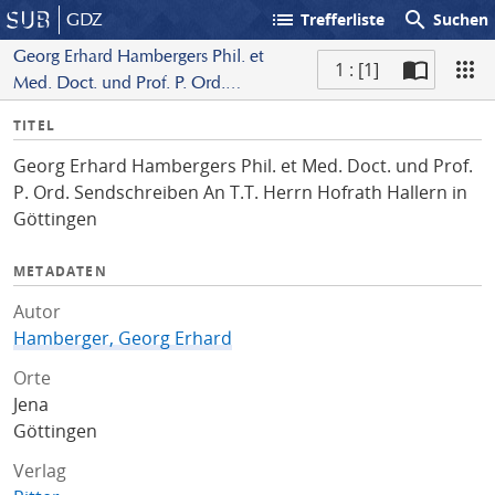
list
search
GDZ
Trefferliste
Suchen
Georg Erhard Hambergers Phil. et
1 : [1]
Med. Doct. und Prof. P. Ord.
S
Sendschreiben An T.T. Herrn Hofrath
I
TITEL
c
Hallern in Göttingen
n
a
Georg Erhard Hambergers Phil. et Med. Doct. und Prof.
f
n
P. Ord. Sendschreiben An T.T. Herrn Hofrath Hallern in
o
Göttingen
METADATEN
Autor
Hamberger, Georg Erhard
Orte
Jena
Göttingen
Verlag