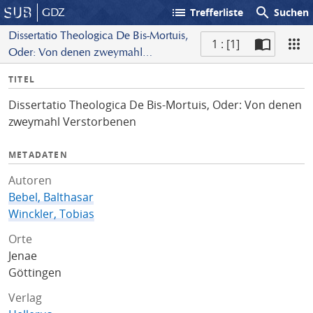
list
search
GDZ
Trefferliste
Suchen
Dissertatio Theologica De Bis-Mortuis,
1 : [1]
Oder: Von denen zweymahl
S
Verstorbenen
I
TITEL
c
n
a
Dissertatio Theologica De Bis-Mortuis, Oder: Von denen
f
n
zweymahl Verstorbenen
o
METADATEN
Autoren
Bebel, Balthasar
Winckler, Tobias
Orte
Jenae
Göttingen
Verlag