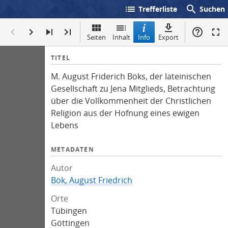
list
search
Trefferliste
Suchen
Seiten
Inhalt
Info
Export
I
TITEL
n
M. August Friderich Böks, der lateinischen
f
Gesellschaft zu Jena Mitglieds, Betrachtung
o
über die Vollkommenheit der Christlichen
Religion aus der Hofnung eines ewigen
Lebens
METADATEN
Autor
Bök, August Friedrich
Orte
Tübingen
Göttingen