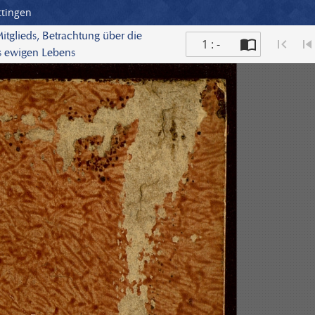
ttingen
Mitglieds, Betrachtung über die
1 : -
s ewigen Lebens