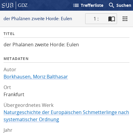
list
search
GDZ
Trefferliste
Suchen
1 :
der Phalänen zweite Horde: Eulen
S
I
TITEL
c
n
a
der Phalänen zweite Horde: Eulen
f
n
o
METADATEN
Autor
Borkhausen, Moriz Balthasar
Ort
Frankfurt
Übergeordnetes Werk
Naturgeschichte der Europäischen Schmetterlinge nach
systematischer Ordnung
Jahr