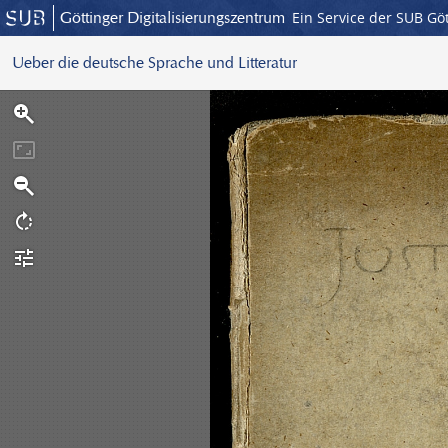
Göttinger Digitalisierungszentrum
Ein Service der SUB Gö
Ueber die deutsche Sprache und Litteratur
S
c
a
n