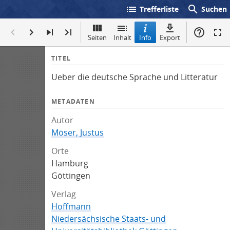
list
search
Trefferliste
Suchen
Seiten
Inhalt
Info
Export
I
TITEL
n
Ueber die deutsche Sprache und Litteratur
f
o
METADATEN
Autor
Möser, Justus
Orte
Hamburg
Göttingen
Verlag
Hoffmann
Niedersächsische Staats- und