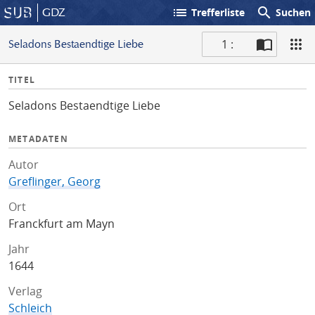
list
search
GDZ
Trefferliste
Suchen
1 :
Seladons Bestaendtige Liebe
S
I
TITEL
c
n
a
Seladons Bestaendtige Liebe
f
n
o
METADATEN
Autor
Greflinger, Georg
Ort
Franckfurt am Mayn
Jahr
1644
Verlag
Schleich