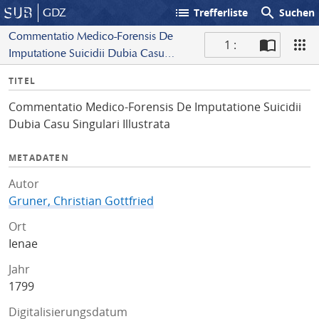
list
search
GDZ
Trefferliste
Suchen
Commentatio Medico-Forensis De
1 :
Imputatione Suicidii Dubia Casu
S
Singulari Illustrata
I
TITEL
c
n
a
Commentatio Medico-Forensis De Imputatione Suicidii
f
n
Dubia Casu Singulari Illustrata
o
METADATEN
Autor
Gruner, Christian Gottfried
Ort
Ienae
Jahr
1799
Digitalisierungsdatum