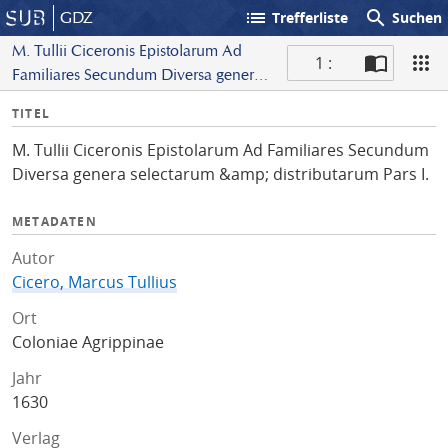
list
search
GDZ
Trefferliste
Suchen
M. Tullii Ciceronis Epistolarum Ad
1 :
Familiares Secundum Diversa genera
S
selectarum &amp; distributarum Pars I.
I
TITEL
c
n
a
M. Tullii Ciceronis Epistolarum Ad Familiares Secundum
f
n
Diversa genera selectarum &amp; distributarum Pars I.
o
METADATEN
Autor
Cicero, Marcus Tullius
Ort
Coloniae Agrippinae
Jahr
1630
Verlag