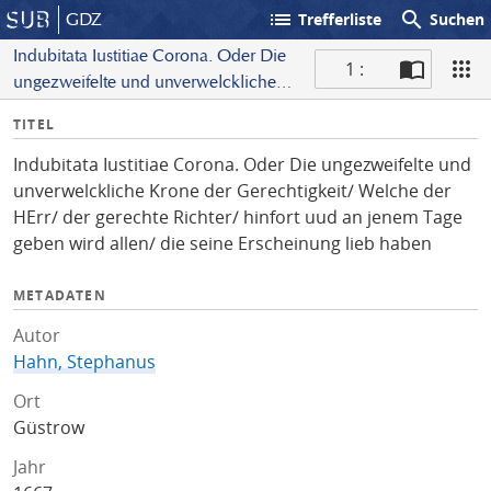
list
search
GDZ
Trefferliste
Suchen
Indubitata Iustitiae Corona. Oder Die
1 :
ungezweifelte und unverwelckliche
S
Krone der Gerechtigkeit/ Welche der
I
TITEL
c
HErr/ der gerechte Richter/ hinfort uud
n
a
an jenem Tage geben wird allen/ die
Indubitata Iustitiae Corona. Oder Die ungezweifelte und
f
n
seine Erscheinung lieb haben
unverwelckliche Krone der Gerechtigkeit/ Welche der
o
HErr/ der gerechte Richter/ hinfort uud an jenem Tage
geben wird allen/ die seine Erscheinung lieb haben
METADATEN
Autor
Hahn, Stephanus
Ort
Güstrow
Jahr