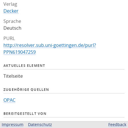
Verlag
Decker
Sprache
Deutsch
PURL
http://resolver.sub.uni-goettingen.de/purl?
PPN619047259
AKTUELLES ELEMENT
Titelseite
ZUGEHÖRIGE QUELLEN
OPAC
BEREITGESTELLT VON
Niedersächsische Staats- und Universitätsbibliothek
Impressum
Datenschutz
Feedback