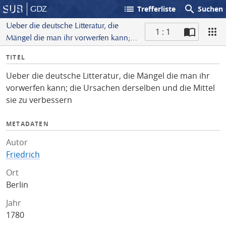
list
search
GDZ
Trefferliste
Suchen
Ueber die deutsche Litteratur, die
1 : 1
Mängel die man ihr vorwerfen kann;
S
die Ursachen derselben und die Mittel
I
TITEL
c
sie zu verbessern
n
a
Ueber die deutsche Litteratur, die Mängel die man ihr
f
n
vorwerfen kann; die Ursachen derselben und die Mittel
o
sie zu verbessern
METADATEN
Autor
Friedrich
Ort
Berlin
Jahr
1780