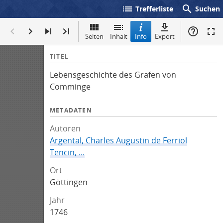
list
search
Trefferliste
Suchen
Seiten
Inhalt
Info
Export
I
TITEL
n
Lebensgeschichte des Grafen von
f
Comminge
o
METADATEN
Autoren
Argental, Charles Augustin de Ferriol
Tencin, ...
Ort
Göttingen
Jahr
1746