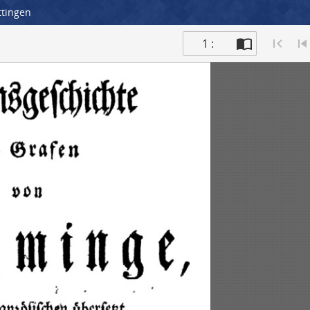
ttingen
1 :