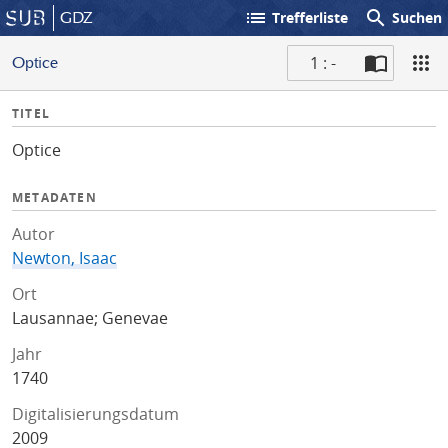
list
search
GDZ
Trefferliste
Suchen
1 : -
Optice
S
I
TITEL
c
n
a
Optice
f
n
o
METADATEN
Autor
Newton, Isaac
Ort
Lausannae; Genevae
Jahr
1740
Digitalisierungsdatum
2009